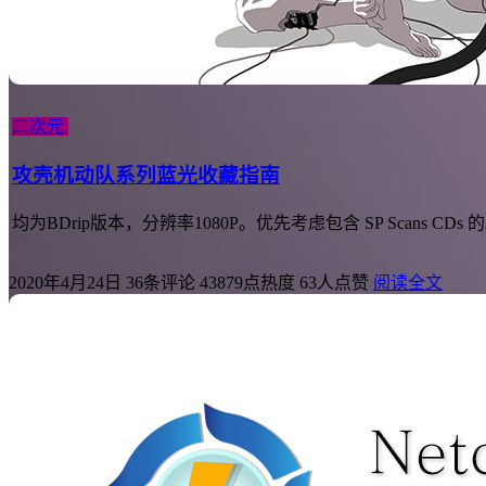
二次元
攻壳机动队系列蓝光收藏指南
均为BDrip版本，分辨率1080P。优先考虑包含 SP Scan
2020年4月24日
36条评论
43879点热度
63人点赞
阅读全文