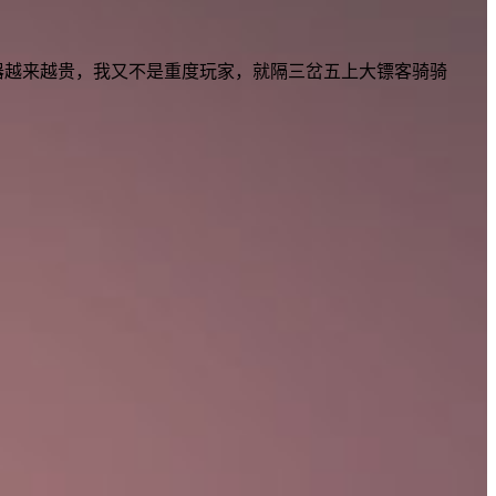
速器越来越贵，我又不是重度玩家，就隔三岔五上大镖客骑骑