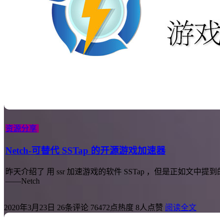
资源分享
Netch-可替代 SSTap 的开源游戏加速器
昨天介绍了 用 ssr 加速游戏的软件 SSTap ，但是正如文
——Netch
2020年3月23日
26条评论
76472点热度
8人点赞
阅读全文