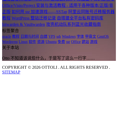
Office/Visio/Project 安装与激活教程 - 适用于各种版本/正版/非
正版
如何用 ssr 加速游戏——SSTap
阿里云同账号迁移服务器
教程
WordPress 整站迁移记录
自搭建全平台私有密码库
bitwarden & Vaultwarden
攻壳机动队系列蓝光收藏指南
标签聚合
oracle
教程
日期与时间
白嫖
VPS
ssh
Windows
字体
甲骨文
CentOS
Wordpress
Linux
软件
资源
Ubuntu
免费
ssr
Office
建站
游戏
关于本站
Otto 不知道该说些什么，于是写了这么一行字……
COPYRIGHT © 2026 OTTOLI . ALL RIGHTS RESERVED .
SITEMAP