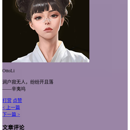
OttoLi
涧户寂无人，纷纷开且落
——辛夷坞
打赏
点赞
< 上一篇
下一篇 >
文章评论