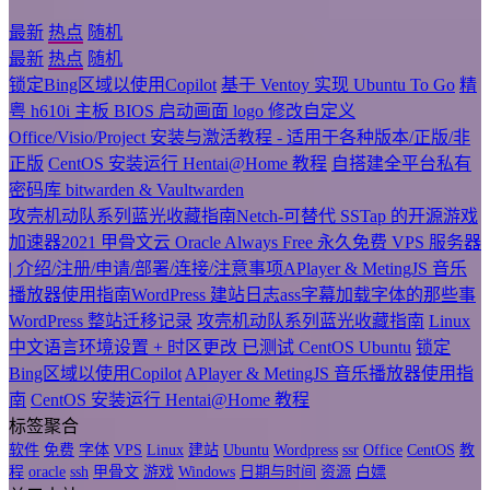
最新
热点
随机
最新
热点
随机
锁定Bing区域以使用Copilot
基于 Ventoy 实现 Ubuntu To Go
精
粤 h610i 主板 BIOS 启动画面 logo 修改自定义
Office/Visio/Project 安装与激活教程 - 适用于各种版本/正版/非
正版
CentOS 安装运行 Hentai@Home 教程
自搭建全平台私有
密码库 bitwarden & Vaultwarden
攻壳机动队系列蓝光收藏指南
Netch-可替代 SSTap 的开源游戏
加速器
2021 甲骨文云 Oracle Always Free 永久免费 VPS 服务器
| 介绍/注册/申请/部署/连接/注意事项
APlayer & MetingJS 音乐
播放器使用指南
WordPress 建站日志
ass字幕加载字体的那些事
WordPress 整站迁移记录
攻壳机动队系列蓝光收藏指南
Linux
中文语言环境设置 + 时区更改 已测试 CentOS Ubuntu
锁定
Bing区域以使用Copilot
APlayer & MetingJS 音乐播放器使用指
南
CentOS 安装运行 Hentai@Home 教程
标签聚合
软件
免费
字体
VPS
Linux
建站
Ubuntu
Wordpress
ssr
Office
CentOS
教
程
oracle
ssh
甲骨文
游戏
Windows
日期与时间
资源
白嫖